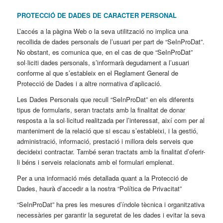
PROTECCIÓ DE DADES DE CARACTER PERSONAL
L’accés a la pàgina Web o la seva utilització no implica una
recollida de dades personals de l’usuari per part de “SeInProDat”.
No obstant, es comunica que, en el cas de que “SeInProDat”
sol·liciti dades personals, s’informarà degudament a l’usuari
conforme al que s’estableix en el Reglament General de
Protecció de Dades i a altre normativa d’aplicació.
Les Dades Personals que recull “SeInProDat” en els diferents
tipus de formularis, seran tractats amb la finalitat de donar
resposta a la sol·licitud realitzada per l’interessat, així com per al
manteniment de la relació que si escau s’estableixi, i la gestió,
administració, informació, prestació i millora dels serveis que
decideixi contractar. També seran tractats amb la finalitat d’oferir-
li béns i serveis relacionats amb el formulari emplenat.
Per a una informació més detallada quant a la Protecció de
Dades, haurà d’accedir a la nostra “Política de Privacitat”
“SeInProDat” ha pres les mesures d’índole tècnica i organitzativa
necessàries per garantir la seguretat de les dades i evitar la seva