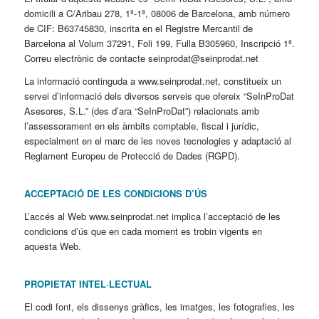
domicili a C/Aribau 278, 1º-1ª, 08006 de Barcelona, amb número
de CIF: B63745830, inscrita en el Registre Mercantil de
Barcelona al Volum 37291, Foli 199, Fulla B305960, Inscripció 1ª.
Correu electrònic de contacte seinprodat@seinprodat.net
La informació continguda a www.seinprodat.net, constitueix un
servei d’informació dels diversos serveis que ofereix “SeInProDat
Asesores, S.L.” (des d’ara “SeInProDat”) relacionats amb
l’assessorament en els àmbits comptable, fiscal i jurídic,
especialment en el marc de les noves tecnologies y adaptació al
Reglament Europeu de Protecció de Dades (RGPD).
ACCEPTACIÓ DE LES CONDICIONS D’ÚS
L’accés al Web www.seinprodat.net implica l’acceptació de les
condicions d’ús que en cada moment es trobin vigents en
aquesta Web.
PROPIETAT INTEL·LECTUAL
El codi font, els dissenys gràfics, les imatges, les fotografies, les