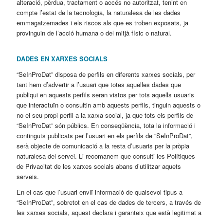
alteració, pèrdua, tractament o accés no autoritzat, tenint en
compte l’estat de la tecnologia, la naturalesa de les dades
emmagatzemades i els riscos als que es troben exposats, ja
provinguin de l’acció humana o del mitjà físic o natural.
DADES EN XARXES SOCIALS
“SeInProDat” disposa de perfils en diferents xarxes socials, per
tant hem d’advertir a l’usuari que totes aquelles dades que
publiqui en aquests perfils seran vistos per tots aquells usuaris
que interactuïn o consultin amb aquests perfils, tinguin aquests o
no el seu propi perfil a la xarxa social, ja que tots els perfils de
“SeInProDat” són públics. En conseqüència, tota la informació i
continguts publicats per l’usuari en els perfils de “SeInProDat”,
serà objecte de comunicació a la resta d’usuaris per la pròpia
naturalesa del servei. Li recomanem que consulti les Polítiques
de Privacitat de les xarxes socials abans d’utilitzar aquets
serveis.
En el cas que l’usuari enviï informació de qualsevol tipus a
“SeInProDat”, sobretot en el cas de dades de tercers, a través de
les xarxes socials, aquest declara i garanteix que està legitimat a