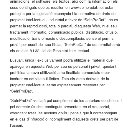
animacions, el software, els textos, així com la informació i els
seus continguts que es recullen en www.seinprodat.net estan
protegits per la legislació espanyola i la normativa de drets de
propietat intel·lectual i industrial a favor de “SeInProDat” i no es
permet la reproducció, total o parcial, d’aquesta Web, ni el seu
tractament informàtic, comunicació pública, distribució, difusió,
modificació, transformació o descompilació, sense el permís
previ i per escrit del seu titular, “SeInProDat” de conformitat amb
els articles 8 i 32 Llei de Propietat Intel·lectual.
L’usuari, única i exclusivament podrà utilitzar el material que
aparegui en aquesta Web pel seu ús personal i privat, quedant
prohibida la seva utilització amb finalitats comercials o per
incórrer en activitats il·lícites. Tots els drets derivats de la
propietat intel·lectual estan expressament reservats per
“SeInProDat”.
“SeInProDat” vetllarà pel compliment de les anteriors condicions i
pel correcte ús dels continguts presentats en el seu portal,
exercitant totes les accions civils i penals que li corresponguin
en el cas d’infracció o incompliment d’aquests drets per part de
l’usuari.