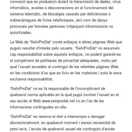
connexió que es produeixin durant la transmissió de dades, virus
informàtics, avaries o desconnexions en el funcionament del
sistema telemàtic, de blocatges causats per deficiències o
sobrecàrregues de línies telefòniques, així com de danys
provocats per terceres persones mitjançant intromissions no
autoritzades.
La Web de “SeInProDat” conté enllaços a altres pàgines Web que
puguin resultar d’interès pels usuaris. “SeInProDat” no assumeix
cap responsabilitat sobre aquests enllaços, no podent garantir-se
el compliment de polítiques de privacitat adequades, motiu pel
qual l’usuari accedeix al contingut de les referides pàgines Web
en les condicions d’us que es fixin en les mateixes i sota la seva
exclusiva responsabilitat.
“SeInProDat” no es fa responsable de l’incompliment de
qualsevol norma aplicable en la qual pugui incórrer l’usuari en el
seu accés al Web www.seinprodat.net i/o en l’ús de les
informacions contingudes en ella.
“SeInProDat” es reserva el dret a interrompre o denegar
discrecionalment, en qualsevol moment i sense necessitat de
previ avís, l’accés de qualsevol usuari als continguts d’accés