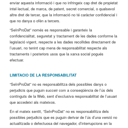
enviar aquesta informació i que no infringeix cap dret de propietat
intel·lectual, de marca, de patent, secret comercial, o qualsevol
altre dret de tercer, que la informació no té caràcter confidencial i
que no danya o ofèn a tercers.
“SeInProDat” només es responsable i garanteix la
confidencialitat, seguretat y tractament de les dades conforme la
legislació vigent, respecte a les dades recollides directament de
l’usuari, no tenint cap mena de responsabilitat respecte als
tractaments i posteriors usos que la xarxa social pogués
efectuar.
LIMITACIO DE LA RESPONSABILITAT
“SeInProDat” no es responsabilitza dels possibles danys o
perjudicis que puguin succeir com a conseqüència de l’ús dels
continguts de la Web, sent d’exclusiva responsabilitat de l’usuari
que accedeixi als mateixos.
En el mateix sentit, “SeInProDat” no es responsabilitza dels
possibles perjudicis que es puguin derivar de l’ús d’una versió no
actualitzada o defectuosa del navegador, d’interrupcions en la