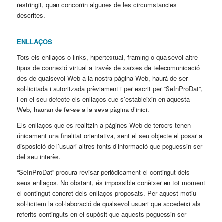
restringit, quan concorrin algunes de les circumstancies
descrites.
ENLLAÇOS
Tots els enllaços o links, hipertextual, framing o qualsevol altre
tipus de connexió virtual a través de xarxes de telecomunicació
des de qualsevol Web a la nostra pàgina Web, haurà de ser
sol·licitada i autoritzada prèviament i per escrit per “SeInProDat”,
i en el seu defecte els enllaços que s’estableixin en aquesta
Web, hauran de fer-se a la seva pàgina d’inici.
Els enllaços que es realitzin a pàgines Web de tercers tenen
únicament una finalitat orientativa, sent el seu objecte el posar a
disposició de l’usuari altres fonts d’informació que poguessin ser
del seu interès.
“SeInProDat” procura revisar periòdicament el contingut dels
seus enllaços. No obstant, és impossible conèixer en tot moment
el contingut concret dels enllaços proposats. Per aquest motiu
sol·licitem la col·laboració de qualsevol usuari que accedeixi als
referits continguts en el supòsit que aquests poguessin ser