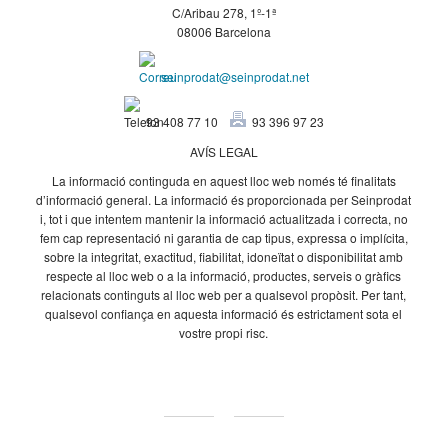
C/Aribau 278, 1º-1ª
08006 Barcelona
seinprodat@seinprodat.net
93 408 77 10
93 396 97 23
AVÍS LEGAL
La informació continguda en aquest lloc web només té finalitats
d’informació general. La informació és proporcionada per Seinprodat
i, tot i que intentem mantenir la informació actualitzada i correcta, no
fem cap representació ni garantia de cap tipus, expressa o implícita,
sobre la integritat, exactitud, fiabilitat, idoneïtat o disponibilitat amb
respecte al lloc web o a la informació, productes, serveis o gràfics
relacionats continguts al lloc web per a qualsevol propòsit. Per tant,
qualsevol confiança en aquesta informació és estrictament sota el
vostre propi risc.