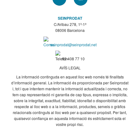
SEINPRODAT
C/Aribau 278, 1º-1ª
08006 Barcelona
seinprodat@seinprodat.net
93 408 77 10
AVÍS LEGAL
La informació continguda en aquest lloc web només té finalitats
d’informació general. La informació és proporcionada per Seinprodat
i, tot i que intentem mantenir la informació actualitzada i correcta, no
fem cap representació ni garantia de cap tipus, expressa o implícita,
sobre la integritat, exactitud, fiabilitat, idoneïtat o disponibilitat amb
respecte al lloc web o a la informació, productes, serveis o gràfics
relacionats continguts al lloc web per a qualsevol propòsit. Per tant,
qualsevol confiança en aquesta informació és estrictament sota el
vostre propi risc.