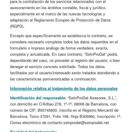
para la contratación de los servicios relacionados con el
asesoramiento en los ámbitos contable, fiscal y jurídico,
especialmente en el marco de las nuevas tecnologías y
adaptación al Reglamento Europeo de Protección de Datos
(RGPD).
Excepto que específicamente se establezca lo contrario, se
considera necesario completar todos los datos requeridos en el
formulario o impreso análogo de forma verdadera, exacta,
completa y actualizada. En caso contrario, “SeInProDat” podrá,
dependiendo del caso, no proceder al registro del usuario, o bien
denegar el servicio concreto solicitado. Todos los datos
facilitados por el usuario/interesado serán tratados atendiendo a
las características pormenorizadas a continuación.
Información relativa al tratamiento de los datos personales
Identificación del responsable:
“SeInProDat Asesores, S.L.”,
con domicilio en C/Aribau 278, 1º-1ª, 08006 de Barcelona, con
número de CIF: B63745830, inscrita en el Registro Mercantil de
Barcelona, Tomo 37291, Folio 199, Hoja B305960, Inscripción 1ª.
Correo electrónico de contacto seinprodat@seinprodat.net
Finalidad del tratamiento: